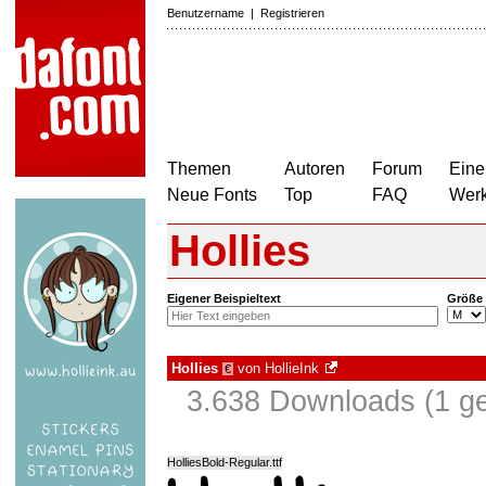
Benutzername
|
Registrieren
Themen
Autoren
Forum
Eine
Neue Fonts
Top
FAQ
Wer
Hollies
Eigener Beispieltext
Größe
Hollies
von
HollieInk
€
3.638 Downloads (1 ge
HolliesBold-Regular.ttf