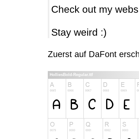
Check out my webs
Stay weird :)
Zuerst auf DaFont ersc
HolliesBold-Regular.ttf