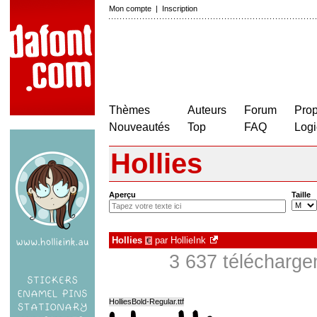
Mon compte
|
Inscription
Thèmes
Auteurs
Forum
Prop
Nouveautés
Top
FAQ
Logi
Hollies
Aperçu
Taille
Hollies
par
HollieInk
€
3 637 télécharg
HolliesBold-Regular.ttf