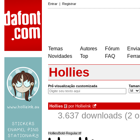
Entrar
|
Registrar
Temas
Autores
Fórum
Envia
Novidades
Top
FAQ
Ferra
Hollies
Pré-visualização customizada
Taman
Hollies
por
HollieInk
€
3.637 downloads (2 
HolliesBold-Regular.ttf