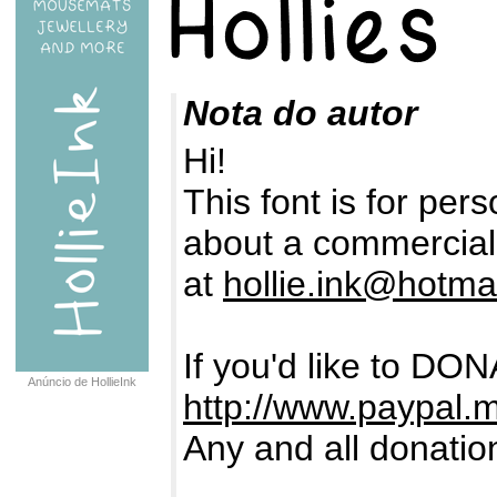
Nota do autor
Hi!
This font is for pers
about a commercial 
at
hollie.ink@hotma
If you'd like to DON
Anúncio de HollieInk
http://www.paypal.m
Any and all donatio