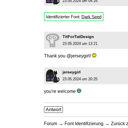
23.05.2024 um 04:16
Identifizierter Font:
Dark Seed
TitForTatDesign
23.05.2024 um 13:21
Thank you @jerseygirl!
jerseygirl
23.05.2024 um 20:25
you're welcome
Antwort
→
→
Forum
Font Identifizierung
Zurück z