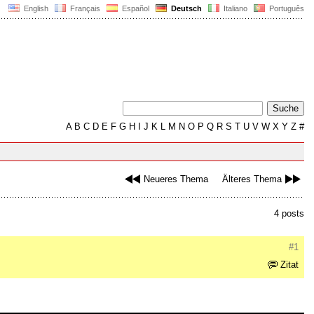
English
Français
Español
Deutsch
Italiano
Português
A
B
C
D
E
F
G
H
I
J
K
L
M
N
O
P
Q
R
S
T
U
V
W
X
Y
Z
#
Neueres Thema
Älteres Thema
4 posts
#1
Zitat