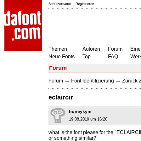
Benutzername
|
Registrieren
Themen
Autoren
Forum
Eine
Neue Fonts
Top
FAQ
Wer
Forum
→
→
Forum
Font Identifizierung
Zurück z
eclaircir
honeykym
19.08.2019 um 16:26
what is the font please for the "ECLAIRC
or something similar?