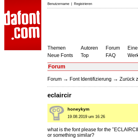
Benutzername
|
Registrieren
Themen
Autoren
Forum
Eine
Neue Fonts
Top
FAQ
Wer
Forum
→
→
Forum
Font Identifizierung
Zurück z
eclaircir
honeykym
19.08.2019 um 16:26
what is the font please for the "ECLAIRC
or something similar?