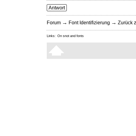
Antwort
→
→
Forum
Font Identifizierung
Zurück z
Links:
On snot and fonts