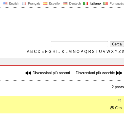
English
Français
Español
Deutsch
Italiano
Português
A
B
C
D
E
F
G
H
I
J
K
L
M
N
O
P
Q
R
S
T
U
V
W
X
Y
Z
#
Discussioni più recenti
Discussioni più vecchie
2 posts
#1
Cita