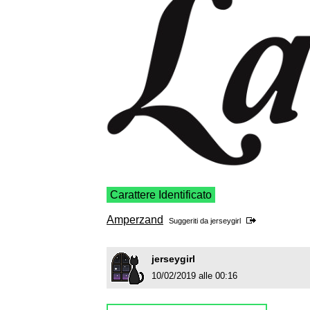
Carattere Identificato
Amperzand
Suggeriti da
jerseygirl
jerseygirl
10/02/2019 alle 00:16