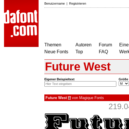
Benutzername
|
Registrieren
Themen
Autoren
Forum
Eine
Neue Fonts
Top
FAQ
Wer
Future West
Eigener Beispieltext
Größe
Future West
von
Magique Fonts
à
219.0