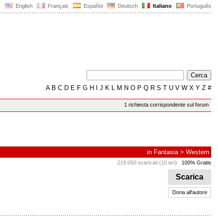
English
Français
Español
Deutsch
Italiano
Português
A
B
C
D
E
F
G
H
I
J
K
L
M
N
O
P
Q
R
S
T
U
V
W
X
Y
Z
#
1 richiesta corrispondente sul forum
in
Fantasia
>
Western
219.050 scaricati (10 ieri)
100% Gratis
Scarica
Dona all'autore