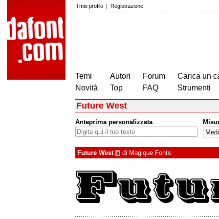
Il mio profilo
|
Registrazione
Temi
Autori
Forum
Carica un c
Novità
Top
FAQ
Strumenti
Future West
Anteprima personalizzata
Misu
Future West
di
Magique Fonts
à