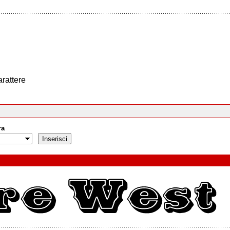
arattere
ra