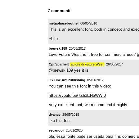
7 commenti
metaphasebrothel
06/05/2010
This is an excellent font, both in concept and exe
~bito
brewski189
20/05/2017
Love Future West, is it free for commercial use?
b
Cpr.Sparhelt
autore di Future West
26/05/2017
@brewski189 yes it is
JS Fine Art Publishing
05/11/2017
You can see this font in this video:
https://youtu.be/7Z63EN5WWI0
Very excellent font, we recommend it highly
dyancy
28/05/2018
like this font
escanoor
25/01/2020
olá, essa fonte pode ser usada para fins comercia