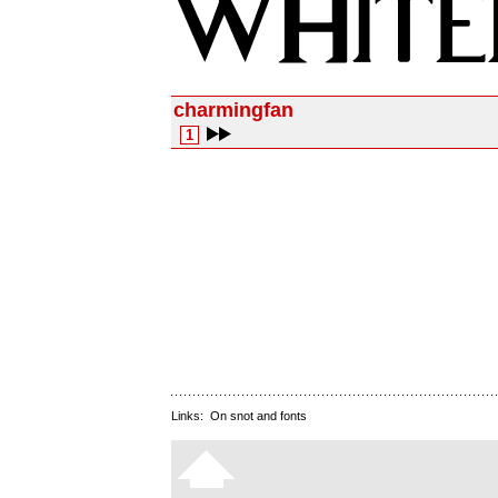
charmingfan
1
Links:
On snot and fonts