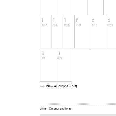
➥
View all glyphs (653)
Links:
On snot and fonts