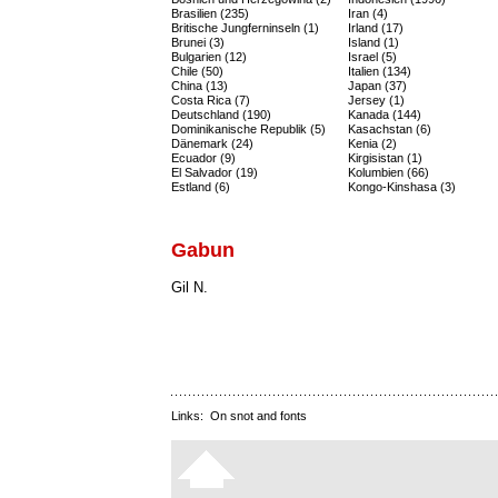
Brasilien (235)
Iran (4)
Britische Jungferninseln (1)
Irland (17)
Brunei (3)
Island (1)
Bulgarien (12)
Israel (5)
Chile (50)
Italien (134)
China (13)
Japan (37)
Costa Rica (7)
Jersey (1)
Deutschland (190)
Kanada (144)
Dominikanische Republik (5)
Kasachstan (6)
Dänemark (24)
Kenia (2)
Ecuador (9)
Kirgisistan (1)
El Salvador (19)
Kolumbien (66)
Estland (6)
Kongo-Kinshasa (3)
Gabun
Gil N.
Links:
On snot and fonts