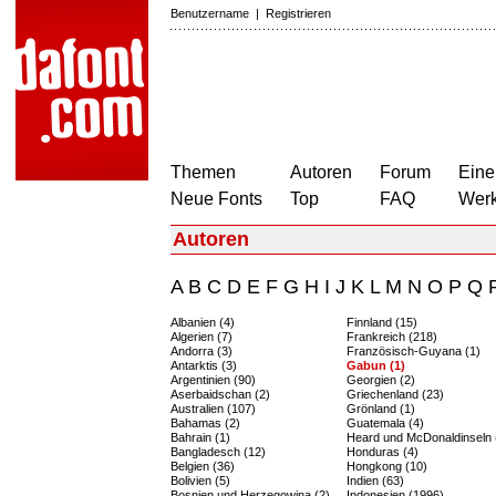
Benutzername
|
Registrieren
Themen
Autoren
Forum
Eine
Neue Fonts
Top
FAQ
Wer
Autoren
A
B
C
D
E
F
G
H
I
J
K
L
M
N
O
P
Q
Albanien (4)
Finnland (15)
Algerien (7)
Frankreich (218)
Andorra (3)
Französisch-Guyana (1)
Antarktis (3)
Gabun (1)
Argentinien (90)
Georgien (2)
Aserbaidschan (2)
Griechenland (23)
Australien (107)
Grönland (1)
Bahamas (2)
Guatemala (4)
Bahrain (1)
Heard und McDonaldinseln 
Bangladesch (12)
Honduras (4)
Belgien (36)
Hongkong (10)
Bolivien (5)
Indien (63)
Bosnien und Herzegowina (2)
Indonesien (1996)