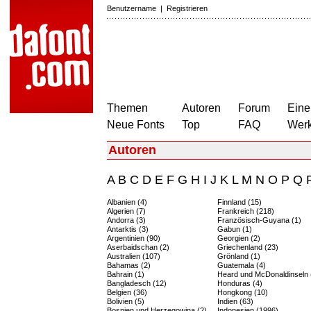
Benutzername
|
Registrieren
Themen
Autoren
Forum
Eine
Neue Fonts
Top
FAQ
Wer
Autoren
A
B
C
D
E
F
G
H
I
J
K
L
M
N
O
P
Q
Albanien (4)
Finnland (15)
Algerien (7)
Frankreich (218)
Andorra (3)
Französisch-Guyana (1)
Antarktis (3)
Gabun (1)
Argentinien (90)
Georgien (2)
Aserbaidschan (2)
Griechenland (23)
Australien (107)
Grönland (1)
Bahamas (2)
Guatemala (4)
Bahrain (1)
Heard und McDonaldinseln 
Bangladesch (12)
Honduras (4)
Belgien (36)
Hongkong (10)
Bolivien (5)
Indien (63)
Bosnien und Herzegowina (2)
Indonesien (1996)