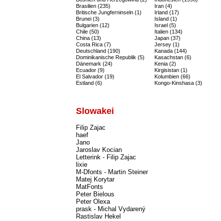
Brasilien (235)
Iran (4)
Britische Jungferninseln (1)
Irland (17)
Brunei (3)
Island (1)
Bulgarien (12)
Israel (5)
Chile (50)
Italien (134)
China (13)
Japan (37)
Costa Rica (7)
Jersey (1)
Deutschland (190)
Kanada (144)
Dominikanische Republik (5)
Kasachstan (6)
Dänemark (24)
Kenia (2)
Ecuador (9)
Kirgisistan (1)
El Salvador (19)
Kolumbien (66)
Estland (6)
Kongo-Kinshasa (3)
Slowakei
Filip Zajac
haef
Jano
Jaroslav Kocian
Letterink - Filip Zajac
lixie
M-Dfonts - Martin Steiner
Matej Korytar
MatFonts
Peter Bielous
Peter Olexa
prask - Michal Vydarený
Rastislav Hekel