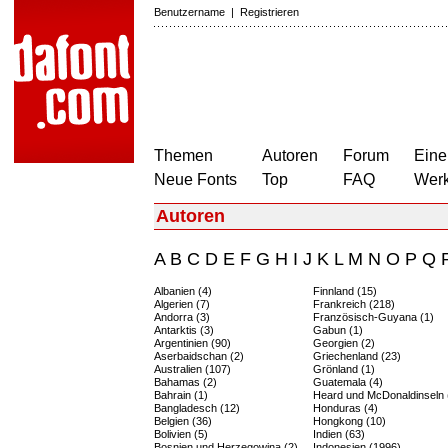
Benutzername
|
Registrieren
Themen
Autoren
Forum
Eine
Neue Fonts
Top
FAQ
Wer
Autoren
A
B
C
D
E
F
G
H
I
J
K
L
M
N
O
P
Q
Albanien (4)
Finnland (15)
Algerien (7)
Frankreich (218)
Andorra (3)
Französisch-Guyana (1)
Antarktis (3)
Gabun (1)
Argentinien (90)
Georgien (2)
Aserbaidschan (2)
Griechenland (23)
Australien (107)
Grönland (1)
Bahamas (2)
Guatemala (4)
Bahrain (1)
Heard und McDonaldinseln 
Bangladesch (12)
Honduras (4)
Belgien (36)
Hongkong (10)
Bolivien (5)
Indien (63)
Bosnien und Herzegowina (2)
Indonesien (1996)