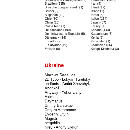
Brasilien (235)
Iran (4)
Britische Jungferninseln (1)
Irland (17)
Brunei (3)
Island (1)
Bulgarien (12)
Israel (5)
Chile (50)
Italien (134)
China (13)
Japan (37)
Costa Rica (7)
Jersey (1)
Deutschland (190)
Kanada (144)
Dominikanische Republik (5)
Kasachstan (6)
Dänemark (24)
Kenia (2)
Ecuador (9)
Kirgisistan (1)
El Salvador (19)
Kolumbien (66)
Estland (6)
Kongo-Kinshasa (3)
Ukraine
Максим Балашов
2D Typo - Lukyan Turetsky
andfonts - Andrii Shevchyk
Andriko1
Artyway - Yehor Lisnyi
Aximen
Daymarius
Dmitry Barsukov
Dmytro Artamonov
Evgeniy Litvin
Magistr
netgoblin
Nrey - Andriy Dykun