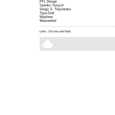
PFL Design
Sashko Tomych
Sergiy S. Tkachenko
Typo-Graf
Wayfarer
Weaverbird
Links:
On snot and fonts