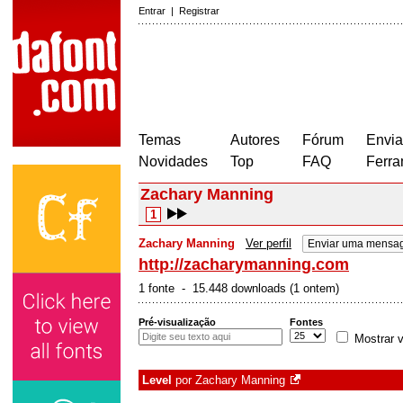
Entrar
|
Registrar
Temas
Autores
Fórum
Envia
Novidades
Top
FAQ
Ferra
Zachary Manning
1
Zachary Manning
Ver perfil
Enviar uma mensa
http://zacharymanning.com
1 fonte - 15.448 downloads (1 ontem)
Pré-visualização
Fontes
Mostrar v
Level
por
Zachary Manning