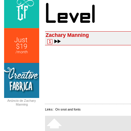
Zachary Manning
1
Anúncio de Zachary
Manning
Links:
On snot and fonts