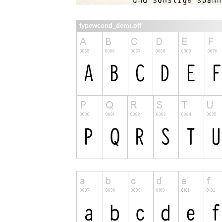
typewcond_demi.otf