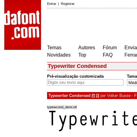
Entrar
|
Registrar
Temas
Autores
Fórum
Envia
Novidades
Top
FAQ
Ferra
Typewriter Condensed
Pré-visualização customizada
Tama
Typewriter Condensed
por
Volker Busse - F
à
€
typewcond_demi.otf