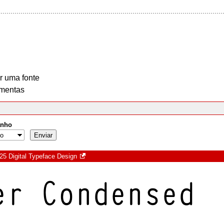
r uma fonte
mentas
nho
25 Digital Typeface Design