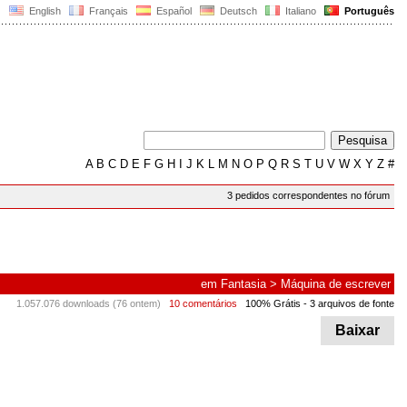
English
Français
Español
Deutsch
Italiano
Português
A
B
C
D
E
F
G
H
I
J
K
L
M
N
O
P
Q
R
S
T
U
V
W
X
Y
Z
#
3 pedidos correspondentes no fórum
em
Fantasia
>
Máquina de escrever
1.057.076 downloads (76 ontem)
10 comentários
100% Grátis
- 3 arquivos de fonte
Baixar