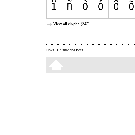
➥
View all glyphs (242)
Links:
On snot and fonts