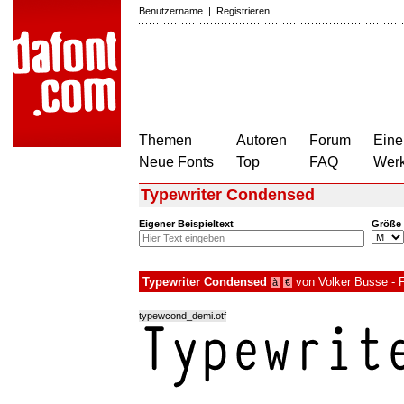
Benutzername
|
Registrieren
Themen
Autoren
Forum
Eine
Neue Fonts
Top
FAQ
Wer
Typewriter Condensed
Eigener Beispieltext
Größe
Typewriter Condensed
von
Volker Busse - 
à
€
typewcond_demi.otf