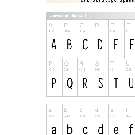
typewcond_demi.otf