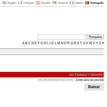
English
Français
Español
Deutsch
Italiano
Português
A
B
C
D
E
F
G
H
I
J
K
L
M
N
O
P
Q
R
S
T
U
V
W
X
Y
Z
#
em
Fantasia
>
Desenho
126.186 downloads (61 ontem)
Grátis para uso pessoal
Baixar