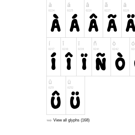
➥
View all glyphs (168)