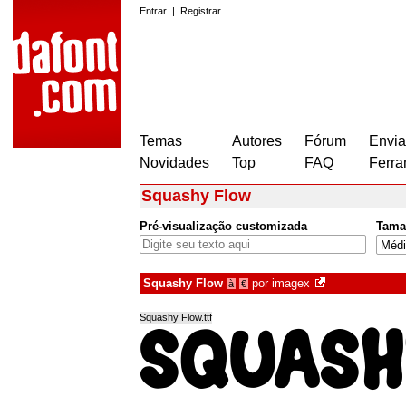
Entrar
|
Registrar
Temas
Autores
Fórum
Envia
Novidades
Top
FAQ
Ferra
Squashy Flow
Pré-visualização customizada
Tama
Squashy Flow
por
imagex
à
€
Squashy Flow.ttf