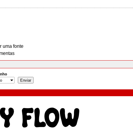
r uma fonte
mentas
nho