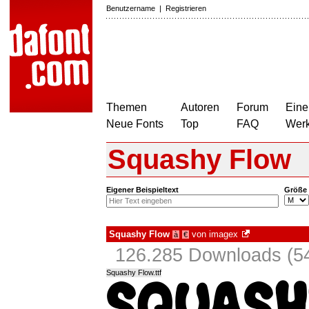
Benutzername
|
Registrieren
Themen
Autoren
Forum
Eine
Neue Fonts
Top
FAQ
Wer
Squashy Flow
Eigener Beispieltext
Größe
Squashy Flow
von
imagex
à
€
126.285 Downloads (54
Squashy Flow.ttf