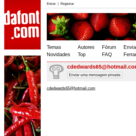
Entrar
|
Registrar
Temas
Autores
Fórum
Envia
Novidades
Top
FAQ
Ferra
cdedwards65@hotmail.c
Enviar uma mensagem privada
cdedwards65@hotmail.com