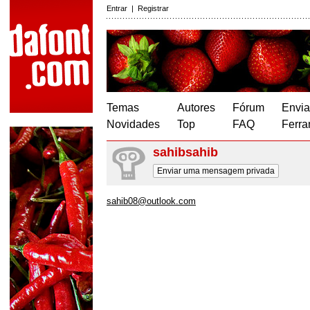
Entrar
|
Registrar
Temas
Autores
Fórum
Envia
Novidades
Top
FAQ
Ferra
sahibsahib
Enviar uma mensagem privada
sahib08@outlook.com