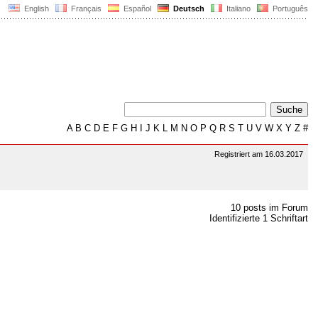
English
Français
Español
Deutsch
Italiano
Português
A
B
C
D
E
F
G
H
I
J
K
L
M
N
O
P
Q
R
S
T
U
V
W
X
Y
Z
#
Registriert am 16.03.2017
10 posts im Forum
Identifizierte 1 Schriftart