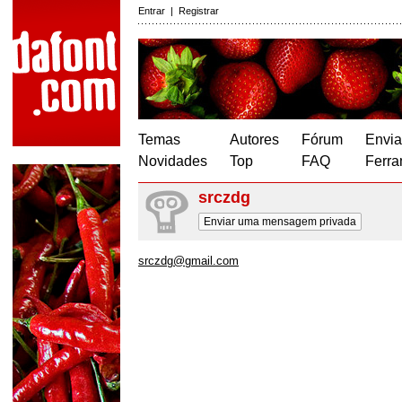
Entrar
|
Registrar
Temas
Autores
Fórum
Envia
Novidades
Top
FAQ
Ferra
srczdg
Enviar uma mensagem privada
srczdg@gmail.com