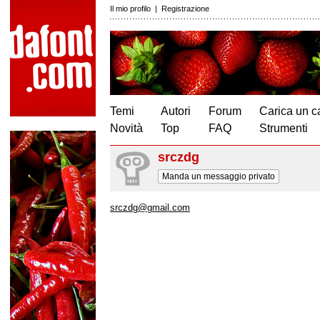
Il mio profilo
|
Registrazione
Temi
Autori
Forum
Carica un c
Novità
Top
FAQ
Strumenti
srczdg
Manda un messaggio privato
srczdg@gmail.com