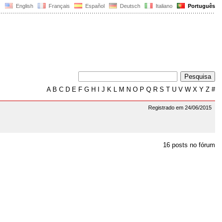
English
Français
Español
Deutsch
Italiano
Português
A
B
C
D
E
F
G
H
I
J
K
L
M
N
O
P
Q
R
S
T
U
V
W
X
Y
Z
#
Registrado em 24/06/2015
16 posts no fórum