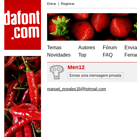
Entrar
|
Registrar
Temas
Autores
Fórum
Envia
Novidades
Top
FAQ
Ferra
Men12
Enviar uma mensagem privada
manuel_morales16@hotmail.com