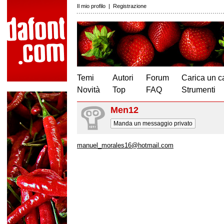
Il mio profilo
|
Registrazione
Temi
Autori
Forum
Carica un c
Novità
Top
FAQ
Strumenti
Men12
Manda un messaggio privato
manuel_morales16@hotmail.com