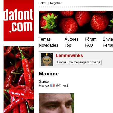
Entrar
|
Registrar
Temas
Autores
Fórum
Envia
Novidades
Top
FAQ
Ferra
Lemmiwinks
Enviar uma mensagem privada
Maxime
Garoto
França
(Nîmes)