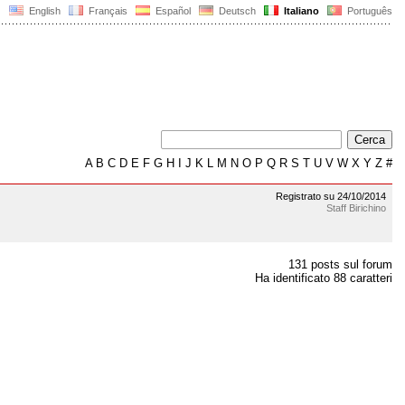
English
Français
Español
Deutsch
Italiano
Português
A
B
C
D
E
F
G
H
I
J
K
L
M
N
O
P
Q
R
S
T
U
V
W
X
Y
Z
#
Registrato su 24/10/2014
Staff Birichino
131 posts sul forum
Ha identificato 88 caratteri