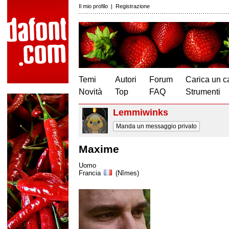
Il mio profilo
|
Registrazione
Temi
Autori
Forum
Carica un c
Novità
Top
FAQ
Strumenti
Lemmiwinks
Manda un messaggio privato
Maxime
Uomo
Francia
(Nîmes)