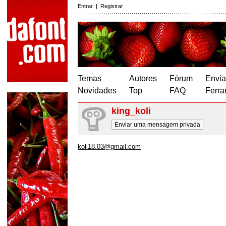
Entrar
|
Registrar
Temas
Autores
Fórum
Envia
Novidades
Top
FAQ
Ferra
king_koli
Enviar uma mensagem privada
koli18.03@gmail.com