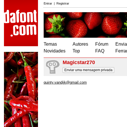
Entrar
|
Registrar
Temas
Autores
Fórum
Envia
Novidades
Top
FAQ
Ferra
Magicstar270
Enviar uma mensagem privada
quinty.vandijk@gmail.com