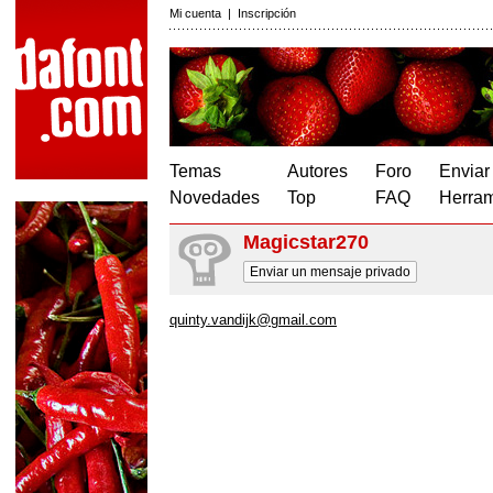
Mi cuenta
|
Inscripción
Temas
Autores
Foro
Enviar
Novedades
Top
FAQ
Herram
Magicstar270
Enviar un mensaje privado
quinty.vandijk@gmail.com