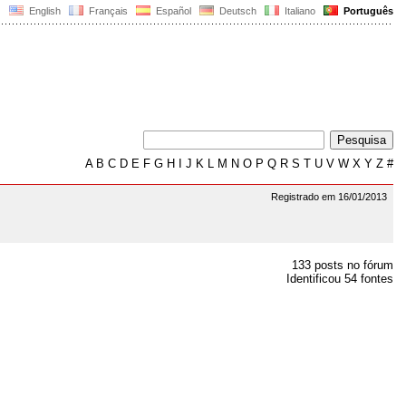
English
Français
Español
Deutsch
Italiano
Português
A
B
C
D
E
F
G
H
I
J
K
L
M
N
O
P
Q
R
S
T
U
V
W
X
Y
Z
#
Registrado em 16/01/2013
133 posts no fórum
Identificou 54 fontes