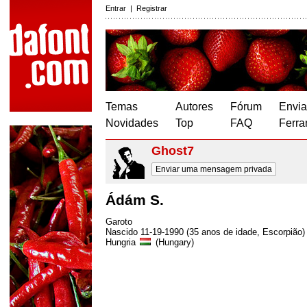
Entrar
|
Registrar
Temas
Autores
Fórum
Envia
Novidades
Top
FAQ
Ferra
Ghost7
Enviar uma mensagem privada
Ádám S.
Garoto
Nascido 11-19-1990 (35 anos de idade, Escorpião)
Hungria
(Hungary)