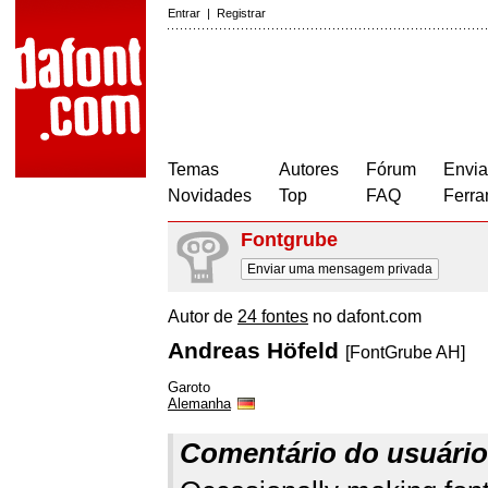
Entrar
|
Registrar
Temas
Autores
Fórum
Envia
Novidades
Top
FAQ
Ferra
Fontgrube
Enviar uma mensagem privada
Autor de
24 fontes
no dafont.com
Andreas Höfeld
[FontGrube AH]
Garoto
Alemanha
Comentário do usuário