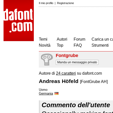
Il mio profilo
|
Registrazione
Temi
Autori
Forum
Carica un c
Novità
Top
FAQ
Strumenti
Fontgrube
Manda un messaggio privato
Autore di
24 caratteri
su dafont.com
Andreas Höfeld
[FontGrube AH]
Uomo
Germania
Commento dell'utente