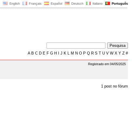
English
Français
Español
Deutsch
Italiano
Português
A
B
C
D
E
F
G
H
I
J
K
L
M
N
O
P
Q
R
S
T
U
V
W
X
Y
Z
#
Registrado em 04/05/2025
1 post no fórum