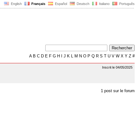
English
Français
Español
Deutsch
Italiano
Português
A
B
C
D
E
F
G
H
I
J
K
L
M
N
O
P
Q
R
S
T
U
V
W
X
Y
Z
#
Inscrit le 04/05/2025
1 post sur le forum