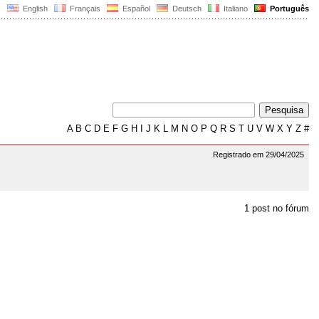
English
Français
Español
Deutsch
Italiano
Português
A
B
C
D
E
F
G
H
I
J
K
L
M
N
O
P
Q
R
S
T
U
V
W
X
Y
Z
#
Registrado em 29/04/2025
1 post no fórum