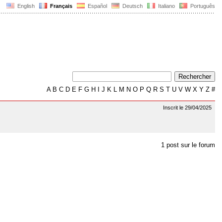
English
Français
Español
Deutsch
Italiano
Português
A
B
C
D
E
F
G
H
I
J
K
L
M
N
O
P
Q
R
S
T
U
V
W
X
Y
Z
#
Inscrit le 29/04/2025
1 post sur le forum