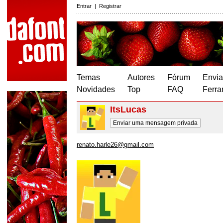
Entrar
|
Registrar
Temas
Autores
Fórum
Envia
Novidades
Top
FAQ
Ferra
ItsLucas
Enviar uma mensagem privada
renato.harle26@gmail.com