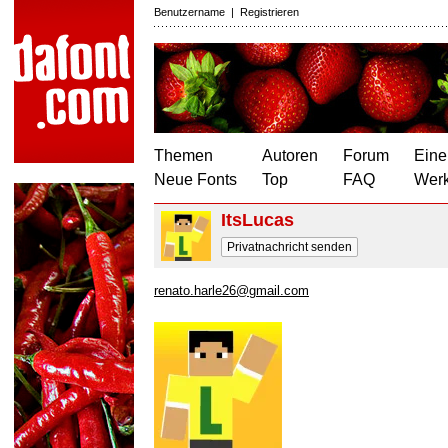
Benutzername
|
Registrieren
Themen
Autoren
Forum
Eine
Neue Fonts
Top
FAQ
Wer
ItsLucas
Privatnachricht senden
renato.harle26@gmail.com