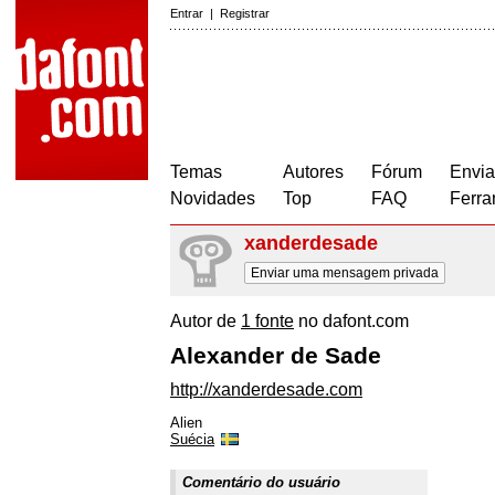
Entrar
|
Registrar
Temas
Autores
Fórum
Envia
Novidades
Top
FAQ
Ferra
xanderdesade
Enviar uma mensagem privada
Autor de
1 fonte
no dafont.com
Alexander de Sade
http://xanderdesade.com
Alien
Suécia
Comentário do usuário