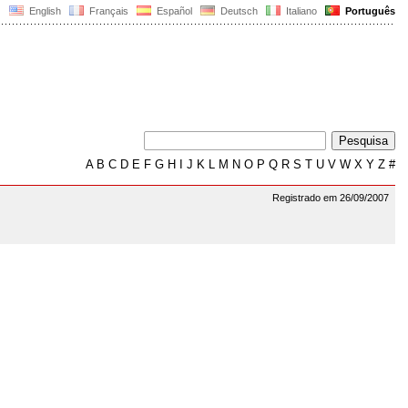
English
Français
Español
Deutsch
Italiano
Português
A
B
C
D
E
F
G
H
I
J
K
L
M
N
O
P
Q
R
S
T
U
V
W
X
Y
Z
#
Registrado em 26/09/2007