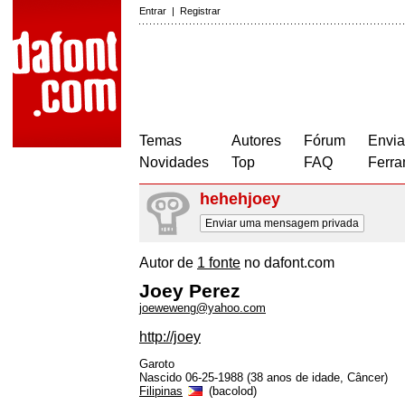
Entrar
|
Registrar
Temas
Autores
Fórum
Envia
Novidades
Top
FAQ
Ferra
hehehjoey
Enviar uma mensagem privada
Autor de
1 fonte
no dafont.com
Joey Perez
joeweweng@yahoo.com
http://joey
Garoto
Nascido 06-25-1988 (38 anos de idade, Câncer)
Filipinas
(bacolod)