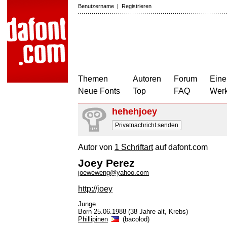
Benutzername
|
Registrieren
Themen
Autoren
Forum
Eine
Neue Fonts
Top
FAQ
Wer
hehehjoey
Privatnachricht senden
Autor von
1 Schriftart
auf dafont.com
Joey Perez
joeweweng@yahoo.com
http://joey
Junge
Born 25.06.1988 (38 Jahre alt, Krebs)
Phillipinen
(bacolod)