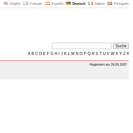
English
Français
Español
Deutsch
Italiano
Português
A
B
C
D
E
F
G
H
I
J
K
L
M
N
O
P
Q
R
S
T
U
V
W
X
Y
Z
#
Registriert am 26.09.2007