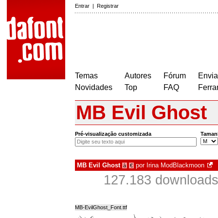
Entrar
|
Registrar
Temas
Autores
Fórum
Envia
Novidades
Top
FAQ
Ferra
MB Evil Ghost
Pré-visualização customizada
Taman
MB Evil Ghost
por
Irina ModBlackmoon
à
€
127.183 downloads
MB-EvilGhost_Font.ttf