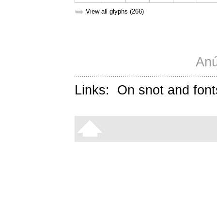
➥
View all glyphs (266)
Anú
Links:
On snot and font