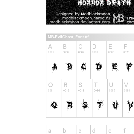
MB-EvilGhost_Font.ttf