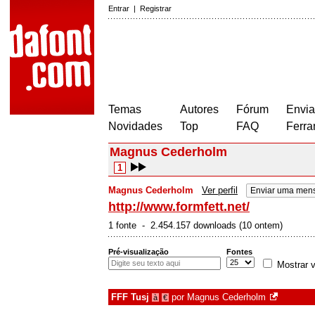
Entrar
|
Registrar
Temas
Autores
Fórum
Envia
Novidades
Top
FAQ
Ferra
Magnus Cederholm
1
Magnus Cederholm
Ver perfil
Enviar uma men
http://www.formfett.net/
1 fonte - 2.454.157 downloads (10 ontem)
Pré-visualização
Fontes
Mostrar v
FFF Tusj
por
Magnus Cederholm
à
€