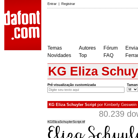
Entrar
|
Registrar
Temas
Autores
Fórum
Envia
Novidades
Top
FAQ
Ferra
KG Eliza Schuyl
Pré-visualização customizada
Taman
KG Eliza Schuyler Script
por
Kimberly Geswein
80.239 do
KGElizaSchuylerScript.ttf