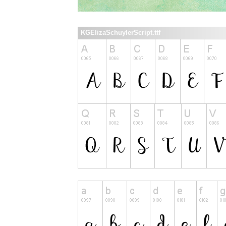
KGElizaSchuylerScript.ttf