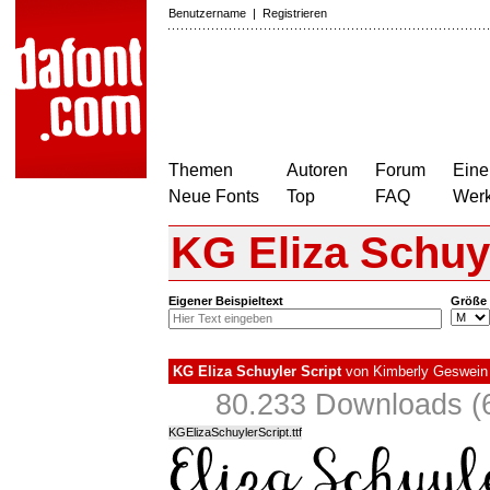
Benutzername
|
Registrieren
Themen
Autoren
Forum
Eine
Neue Fonts
Top
FAQ
Wer
KG Eliza Schuyl
Eigener Beispieltext
Größe
KG Eliza Schuyler Script
von
Kimberly Geswein
80.233 Downloads (6
KGElizaSchuylerScript.ttf