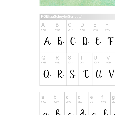
KGElizaSchuylerScript.ttf