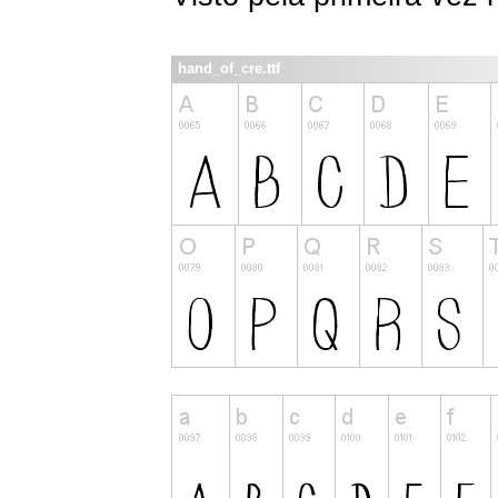
hand_of_cre.ttf