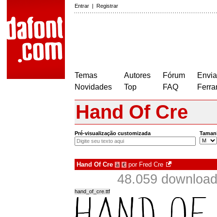
Entrar
|
Registrar
Temas
Autores
Fórum
Envia
Novidades
Top
FAQ
Ferra
Hand Of Cre
Pré-visualização customizada
Taman
Hand Of Cre
por
Fred Cre
à
€
48.059 downloa
hand_of_cre.ttf