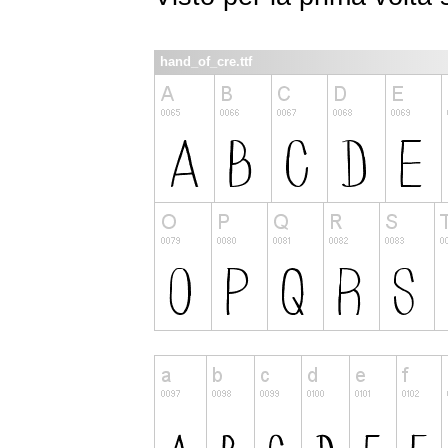
hand_of_cre.ttf