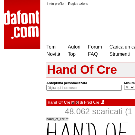
Il mio profilo
|
Registrazione
Temi
Autori
Forum
Carica un c
Novità
Top
FAQ
Strumenti
Hand Of Cre
Anteprima personalizzata
Misura
Hand Of Cre
di
Fred Cre
à
€
48.062 scaricati (1 i
hand_of_cre.ttf